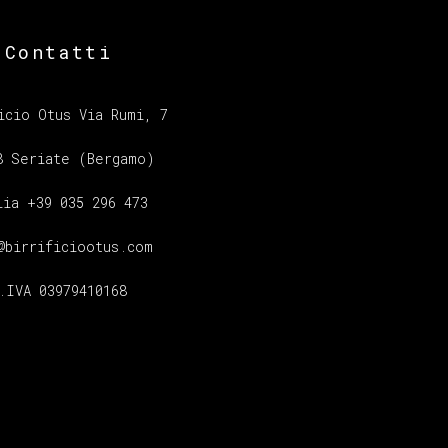
Contatti
icio Otus Via Rumi, 7
8 Seriate (Bergamo)
lia +39 035 296 473
@birrificiootus.com
.IVA 03979410168