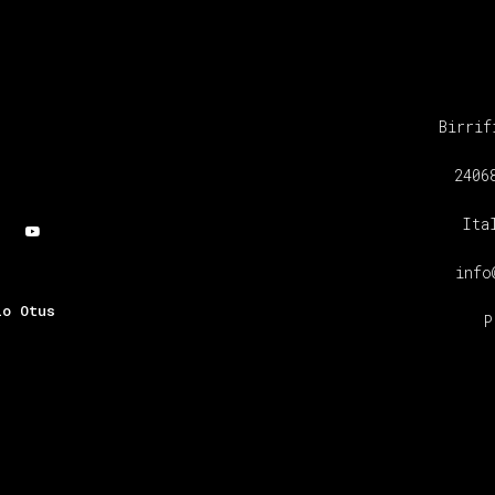
Birrif
2406
Ita
info
io Otus
P