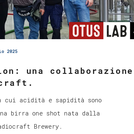
io 2025
ion: una collaborazione
craft.
n cui acidità e sapidità sono
na birra one shot nata dalla
adiocraft Brewery.