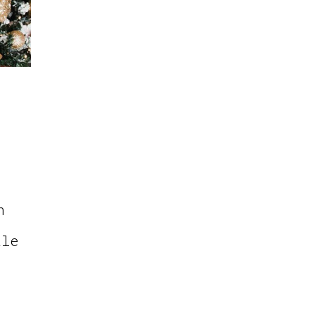
n
ale