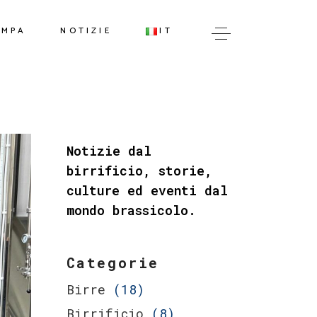
IT
AMPA
NOTIZIE
IT
EN
IT
EN
Notizie dal
birrificio, storie,
culture ed eventi dal
mondo brassicolo.
Categorie
Birre
(18)
Birrificio
(8)