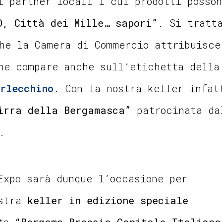
i partner locali i cui prodotti posson
O, Città dei Mille… sapori”
. Si tratt
he la Camera di Commercio attribuisce
he compare anche sull’etichetta della
rlecchino
. Con la nostra keller infat
irra della Bergamasca”
patrocinata da
.
Expo sarà dunque l’occasione per
ostra
keller in edizione speciale
nto
“Bergamo Brescia Capitale Italiana