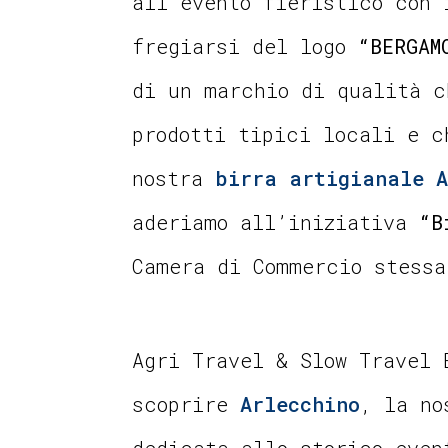
all’evento fieristico con 
fregiarsi del logo
“BERGAM
di un marchio di qualità c
prodotti tipici locali e c
nostra
birra artigianale A
aderiamo all’iniziativa
“B
Camera di Commercio stessa
Agri Travel & Slow Travel 
scoprire
Arlecchino
, la n
dedicata allo storico eve