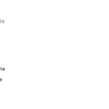
to
he
e