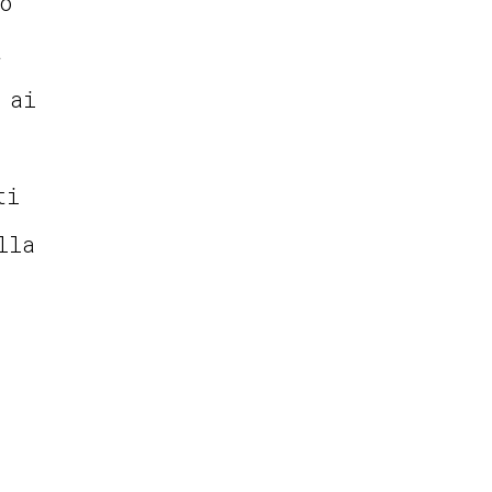
o
a
 ai
ti
lla