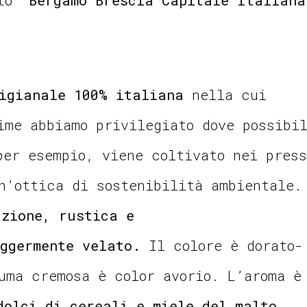
igianale 100% italiana
nella cui
ime abbiamo privilegiato dove possibi
per esempio, viene coltivato nei pres
n’ottica di sostenibilità ambientale.
azione, rustica e
ggermente velato.
Il colore è dorato-
uma cremosa è color avorio. L’aroma è
dolci di cereali e miele del malto