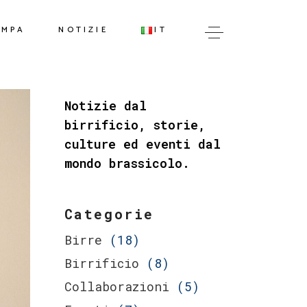
IT
AMPA
NOTIZIE
IT
EN
IT
Notizie dal
EN
birrificio, storie,
culture ed eventi dal
mondo brassicolo.
Categorie
Birre
(18)
Birrificio
(8)
Collaborazioni
(5)