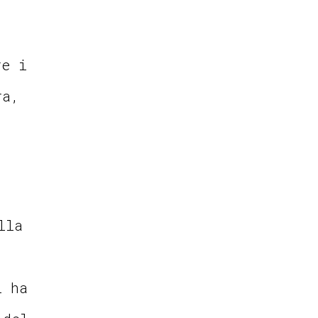
re i
ra,
lla
i ha