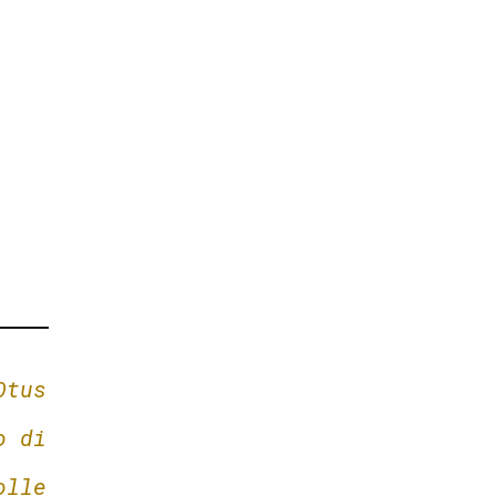
Otus
o di
olle