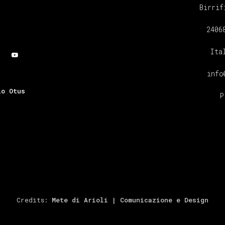
Birrif
2406
Ita
info
io Otus
P
Credits:
Mete di Arioli | Comunicazione e Design