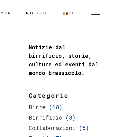
IT
AMPA
NOTIZIE
IT
EN
IT
Notizie dal
EN
birrificio, storie,
culture ed eventi dal
mondo brassicolo.
Categorie
Birre
(18)
Birrificio
(8)
Collaborazioni
(5)