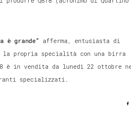
i produrre QB18 (acronimo di Quartino
ta è grande”
afferma, entusiasta di
 la propria specialità con una birra
8 è in vendita da lunedì 22 ottobre n
ranti specializzati.