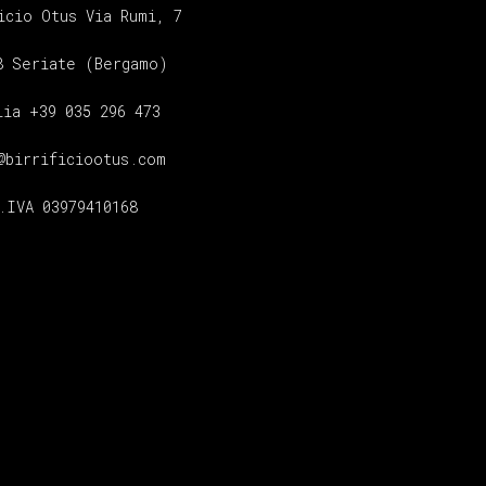
icio Otus Via Rumi, 7
8 Seriate (Bergamo)
lia +39 035 296 473
@birrificiootus.com
.IVA 03979410168