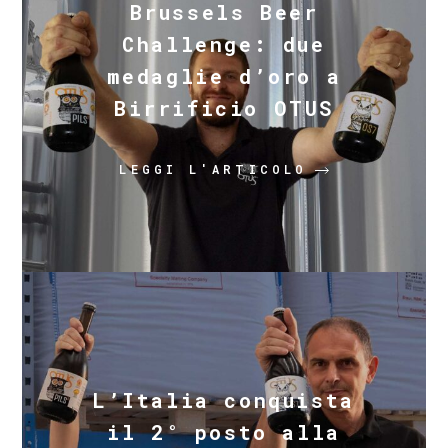
Brussels Beer
Challenge: due
medaglie d’oro a
Birrificio OTUS
LEGGI L'ARTICOLO
L’Italia conquista
il 2° posto alla