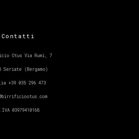
Contatti
icio Otus Via Rumi, 7
8 Seriate (Bergamo)
lia +39 035 296 473
@birrificiootus.com
.IVA 03979410168