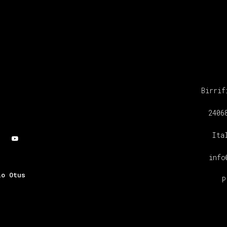
Birrif
2406
Ita
info
io Otus
P