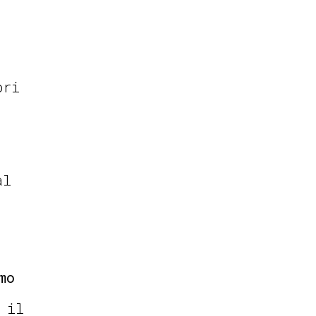
ori
al
mo
 il