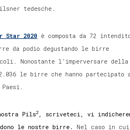
Pilsner tedesche.
r Star 2020
è composta da 72 intendit
rre da podio degustando le birre
coli. Nonostante l’imperversare della
2.036 le birre che hanno partecipato 
 Paesi.
2
nostra Pils
, scriveteci, vi indichere
ndono le nostre birre.
Nel caso in cui