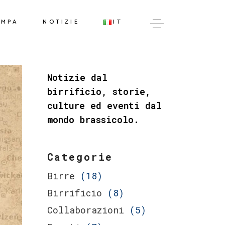
IT
AMPA
NOTIZIE
IT
EN
IT
Notizie dal
EN
birrificio, storie,
culture ed eventi dal
mondo brassicolo.
Categorie
Birre
(18)
Birrificio
(8)
Collaborazioni
(5)