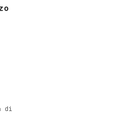
zo
a di