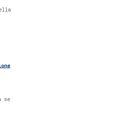
ella
ione
a se